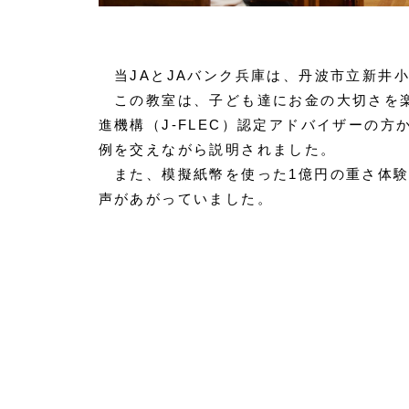
当
JA
と
JA
バンク兵庫は、丹波市立新井
この教室は、子ども達にお金の大切さを楽
進機構（
J-FLEC
）認定アドバイザーの方
例を交えながら説明されました。
また、模擬紙幣を使った
1
億円の重さ体
声があがっていました。